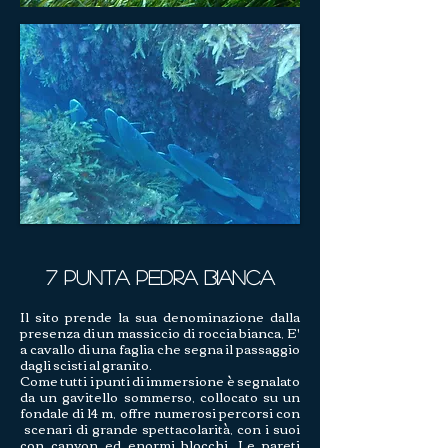
7 Punta Pedra Bianca
Il sito prende la sua denominazione dalla
presenza di un massiccio di roccia bianca, E'
a cavallo di una faglia che segna il passaggio
dagli scisti al granito.
Come tutti i punti di immersione è segnalato
da un gavitello sommerso, collocato su un
fondale di 14 m, offre numerosi percorsi con
scenari di grande spettacolarità, con i suoi
con canyon ed enormi blocchi. Le pareti