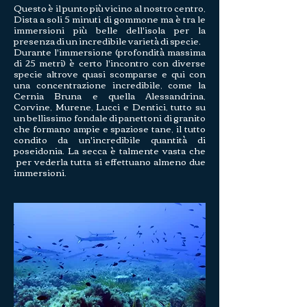
Questo è il punto più vicino al nostro centro,
Dista a soli 5 minuti di gommone ma è tra le
immersioni più belle dell'isola per la
presenza di un incredibile varietà di specie.
Durante l'immersione (profondità massima
di 25 metri) è certo l'incontro con diverse
specie altrove quasi scomparse e qui con
una concentrazione incredibile, come la
Cernia Bruna e quella Alessandrina,
Corvine, Murene, Lucci e Dentici, tutto su
un bellissimo fondale di panettoni di granito
che formano ampie e spaziose tane, il tutto
condito da un'incredibile quantità di
poseidonia. La secca è talmente vasta che
per vederla tutta si effettuano almeno due
immersioni.