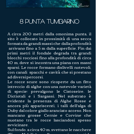
8 Punta Tumbarino
A circa 200 metri dalla omonima punta, il
sito è collocato in prossimità di una secca
formata da grandi massi che dalla profondità
arrivano fino a 5 m dalla superficie. Fin dai
primi metri il fondale degrada tra grandi
blocchi rocciosi fino alla profondità di circa
40 m, dove si incontra una piana con massi
sparsi. Le rocce formano dislivelli notevoli,
con canali spacchi e cavità che si prestano
ad diversi percorsi.
Le rocce scure sono ricoperte da un fitto
intreccio di alghe con una notevole varietà
di specie: prevalgono le Cistoseire, le
Dictiotali e i Sargassi. Nel substrato è
evidente la presenza di Alghe Rosse e
ancora più appariscenti, i talli dell'alga di
Duby dal colore giallo aranciato acceso. Non
mancano grosse Cernie e Corvine che
nuotano tra le rocce lasciandosi spesso
avvicinare.
Sul fondo, a circa 40 m, svettano le nacchere