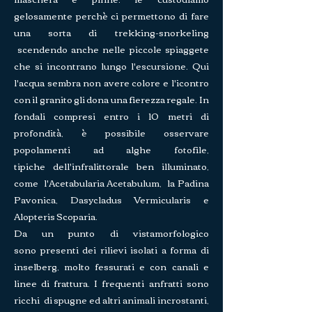
gelosamente perchè ci permettono di fare
una sorta di trekking-snorkeling
scendendo anche nelle piccole spiaggete
che si incontrano lungo l'escursione. Qui
l'acqua sembra non avere colore e l'icontro
con il granito gli dona una fierezza regale. In
fondali compresi entro i 10
metri di
profondità, è possibile osservare
popolamenti ad alghe fotofile,
tipiche
dell'infralittorale ben illuminato,
come l'Acetabularia Acetabulum, la Padina
Pavonica,
Dasycladus Vermicularis e
Alopteris Scoparia.
Da un punto di vistamorfologico
sono
presenti dei rilievi isolati a forma di
inselberg, molto fessurati e con canali
e
linee di frattura. I frequenti anfratti sono
ricchi di spugne ed altri animali
incrostanti,