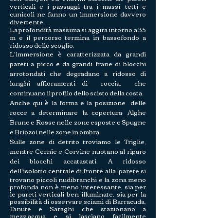
verticali e i passaggi tra i massi, tetti e
cunicoli ne fanno un immersione davvero
divertente .
La profondità massima si aggira intorno a 35
m e il percorso termina in bassofondo a
ridosso dello scoglio.
L'immersione è caratterizzata da grandi
pareti a picco e da grandi frane di blocchi
arrotondati che degradano a ridosso di
lunghi affioramenti di roccia, che
continuano il profilo dello scisto della costa.
Anche qui è la forma e la posizione delle
rocce a determinare la copertura: Alghe
Brune e Rosse nelle zone esposte e Spugne
e Briozoi nelle zone in ombra.
Sulle zone di detrito troviamo le Triglie,
mentre Cernie e Corvine nuotano al riparo
dei blocchi accatastati. A ridosso
dell'isolotto centrale di fronte alla parete s
i
trovano piccoli nudibranchi e la zona meno
profonda non è meno interessante, sia per
le pareti verticali ben illuminate, sia per la
possibilità di osservare sciami di Barracuda,
Tanute e Saraghi che stazionano a
mezz'acqua e si lasciano facilmente