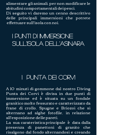
alimentare gli animali, per non modificare le
abitudini comportamentali dei pesci.
Di seguito vi daremo un cenno descrittivo
delle principali immersioni che potrete
effettuare sull'isola con noi.
I punti di immersione
sull'Isola dell'Asinara
1 Punta dei Corvi
A 10 minuti di gommone dal nostro Diving
Punta dei Corvi è divisa in due punti di
immersione ed è situata su un fondale
granitico molto fessurato e caratterizzato da
frane di crollo, Spugne e Briozoi che si
alternano ad alghe fotofile, in relazione
all'esposizione delle pareti.
La sua carateristica principale è data dalla
presenza di panettoni di granito che
risalgono dal fondo alternandosi e creando