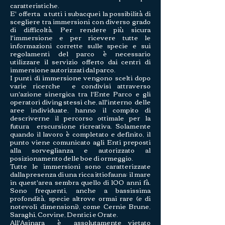
caratteristiche.
E' offerta a tutti i subacquei la possibilità di
scegliere tra immersioni con diverso grado
di difficoltà.
P
er rendere più sicura
l'immersione e per ricevere tutte le
informazioni corrette sulle specie e sui
regolamenti del parco è necessario
utilizzare il servizio offerto dai centri di
immersione autorizzati dal parco.
I punti di immersione vengono scelti dopo
varie ricerche e condivisi attraverso
un'azione sinergica tra l'Ente Parco e gli
operatori diving stessi che, all'interno delle
aree individuate, hanno il compito di
descriverne il percorso ottimale per la
futura erscursione ricreativa. Solamente
quando il lavoro è completato e definito, il
punto viene comunicato agli Enti preposti
alla sorveglianza e autorizzato al
posizionamento delle boe di ormeggio.
Tutte le immersioni sono caratterizzate
dalla presenza di una ricca ittiofauna: il mare
in quest'area sembra quello di 100 anni fà.
Sono frequenti, anche a bassissima
profondità, specie altrove ormai rare (e di
notevoli dimensioni), come Cernie Brune,
Saraghi, Corvine, Dentici e Orate.
All'Asinara è assolutamente vietato