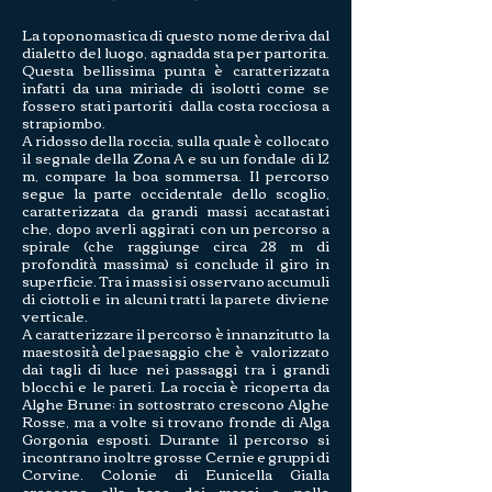
La toponomastica di questo nome deriva dal
dialetto del luogo, agnadda sta per partorita.
Questa bellissima punta è caratterizzata
infatti da una miriade di isolotti come se
fossero stati partoriti dalla costa rocciosa a
strapiombo.
A ridosso della roccia, sulla quale è collocato
il segnale della Zona A e su un fondale di 12
m, compare la boa sommersa. Il percorso
segue la parte occidentale dello scoglio,
caratterizzata da grandi massi accatastati
che, dopo averli aggirati con un percorso a
spirale (che raggiunge circa 28 m di
profondità massima) si conclude il giro in
superficie. Tra i massi si osservano accumuli
di ciottoli e in alcuni tratti la parete diviene
verticale.
A caratterizzare il percorso è innanzitutto la
maestosità del paesaggio che è valorizzato
dai tagli di luce nei passaggi tra i grandi
blocchi e le pareti. La roccia è ricoperta da
Alghe Brune; in sottostrato crescono Alghe
Rosse, ma a volte si trovano fronde di Alga
Gorgonia esposti. Durante il percorso si
incontrano inoltre grosse Cernie e gruppi di
Corvine. Colonie di Eunicella Gialla
crescono alla base dei massi e nelle