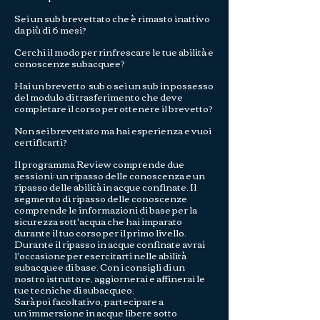
Sei un sub breve ttato che è rimasto inattivo
da più di 6 mesi?
Cerchi il modo per rinfrescare le tue abilità e
conoscenze subacquee?
Hai un brevetto sub o sei un sub in possesso
del modulo di trasferimento che deve
completare il corso per ottenere il brevetto?
Non sei brevettato ma hai esperienza e vuoi
certificarti?
Il programma Review comprende due
sessioni: un ripasso delle conoscenza e un
ripasso delle abilità in acque confinate. Il
segmento di ripasso delle conoscenze
comprende le informazioni di base per la
sicurezza sott'acqua che hai imparato
durante il tuo corso per il primo livello.
Durante il ripasso in acque confinate avrai
l'occasione per esercitarti nelle abilità
subacquee di base. Con i consigli di un
nostro istruttore, aggiornerai e affinerai le
tue tecniche di subacqueo.
Sarà poi facoltativo, partecipare a
un’immersione in acque libere sotto