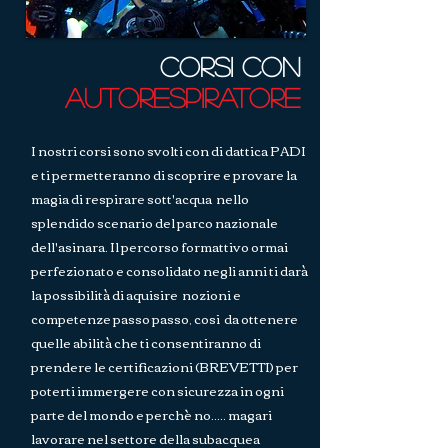
Corsi con
autorespiratore
I nostri corsi sono svolti con di dattica PADI
e ti permetteranno di scoprire e provare la
magia di respirare sott'acqua nello
splendido scenario del parco nazionale
dell'asinara. Il percorso formattivo ormai
perfezionato e consolidato negli anni ti darà
la possibilità di aquisire nozioni e
competenze passo passo, cosi da ottenere
quelle abilità che ti consentiranno di
prendere le certificazioni (BREVETTI) per
poterti immergere con sicurezza in ogni
parte del mondo e perchè no..... magari
lavorare nel settore della subacquea