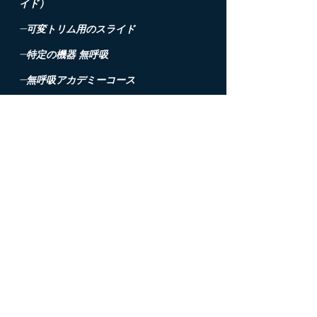
イド）
-可変トリム用のスライド
-特定の機器
無呼吸
-無呼吸アカデミーコース
-報酬に関する専用レッスン
-
​
レクリエーションダイビング
-テクニカルダイビング
-PADIサブコース
-技術コース
-専門サブコース（ナイトロックス、ディー
プ、ビデオなど）
-海の洗礼
-子供のための水生生物（ARAおよび無呼