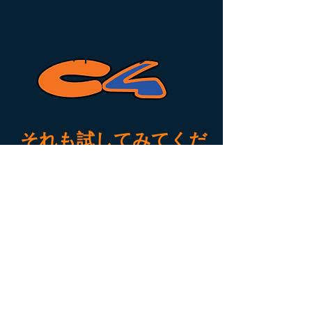
テストセンター
それも試してみてくだ
さい 品質 C4
カラ
d'olivaフリーダイビングセンタ
ーは、c4ブランドの公式フィンテスト
センターです。
私たちを訪ねて来てください、そして
あなたは義務なしでそれを試すことが
できます
単に生きるための全範囲
新し
い経験または
あなたに最適なモデルを
見つけてください。