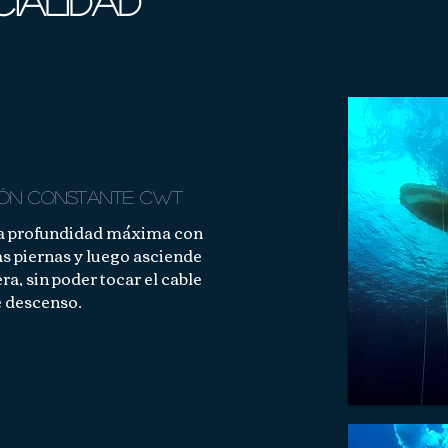
cialidad
IÓN CONSTANTE
cwt
​
 la profundidad máxima con
las piernas y luego asciende
a, sin poder tocar el cable
 descenso.