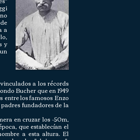
es"
ggi
ano
sde
a a
lo,
s y
 un
 vinculados a los récords
mondo Bucher que en 1949
os entre los famosos Enzo
 padres fundadores de la
imera en cruzar los -50m,
época, que establecían el
ombre a esta altura. El