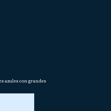
es azules con grandes
a
ya Streeter