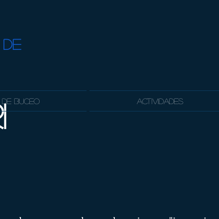
 DE
 de Buceo
Actividades
i