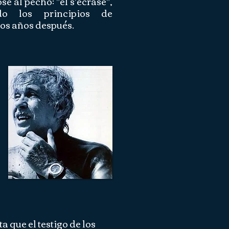
e al pecho: "el s'ecrase",
do los principios de
os años después.
a que el testigo de los