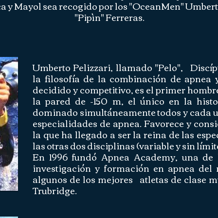
ca y Mayol sea recogido por los "OceanMen" Umberto
"Pipìn" Ferreras.
Umberto Pelizzari, llamado "Pelo",
Discíp
la filosofía de la combinación de apnea y
decidido y competitivo, es el primer hombre
la pared de -150 m, el único en la hist
dominado simultáneamente todos y cada u
especialidades de apnea. Favorece y consi
la que ha llegado a ser la reina de las esp
las otras dos disciplinas (variable y sin límit
En 1996 fundó Apnea Academy, una de l
investigación y formación en apnea del
algunos de los mejores
atletas de clase 
Trubridge.