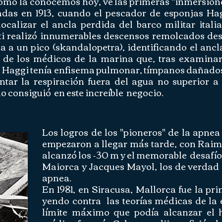
como la conocemos hoy, ve las primeras "inmersion
adas en 1913, cuando el pescador de esponjas Ha
ocalizar el ancla perdida del barco militar itali
ti realizó innumerables descensos remolcados de
 a un pico (skandalopetra), identificando el ancl
de los médicos de la marina que, tras examinar
 Haggi tenía enfisema pulmonar, tímpanos dañado
tar la respiración fuera del agua no superior a
lo consiguió en este increíble negocio.
Los logros de los "pioneros" de la apnea
empezaron a llegar más tarde, con Rai
alcanzó los -30 m y el memorable desafí
Maiorca y Jacques Mayol, los de verdad
apnea.
En 1981, en Siracusa, Mallorca fue la pr
yendo contra las teorías médicas de la 
límite máximo que podía alcanzar el h