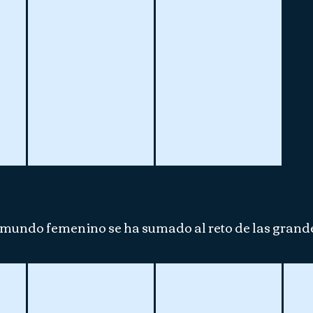
 mundo femenino se ha sumado al reto de las grand
Audrye Mestre
Rossana e Patrizia Maiorc
Tan