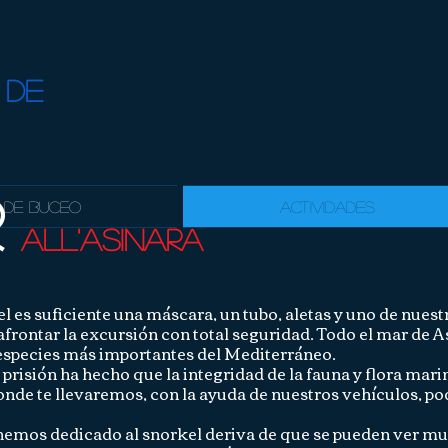
 DE
r
 de Buceo
Actividades
all'asinara
el es suficiente una máscara, un tubo, aletas y uno de nuest
frontar la excursión con total seguridad. Todo el mar de As
 especies más importantes del Mediterráneo.
 prisión ha hecho que la integridad de la fauna y flora mar
donde te llevaremos, con la ayuda de nuestros vehículos, p
 hemos dedicado al snorkel deriva de que se pueden ver mu