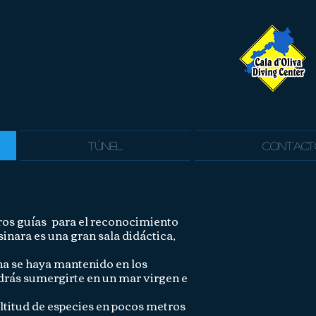
Túnel
Contact
ros guías
para el reconocimiento
inara es una gran sala didáctica,
ina se haya mantenido en los
odrás sumergirte en un mar virgen e
ltitud de especies en pocos metros