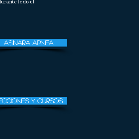
durante todo el
asinara apnea
ecciones y cursos