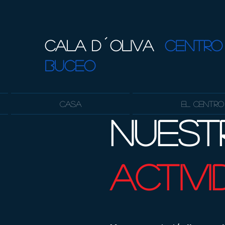
CALA D´OLIVA
CENTRO
BUCEO
Casa
El Centro
nuest
activ