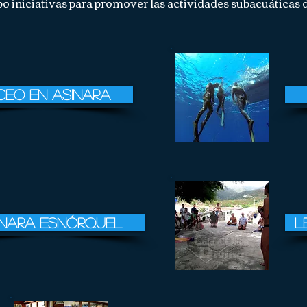
bo iniciativas para promover las actividades subacuáticas 
ceo en Asinara
inara esnórquel
l