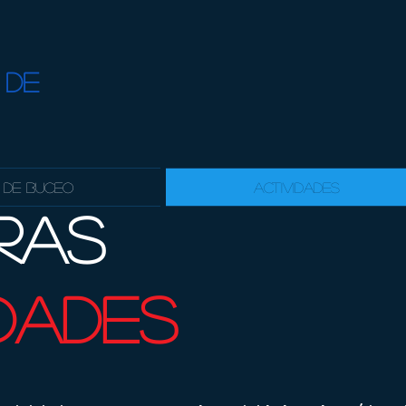
 DE
 de Buceo
Actividades
ras
idades