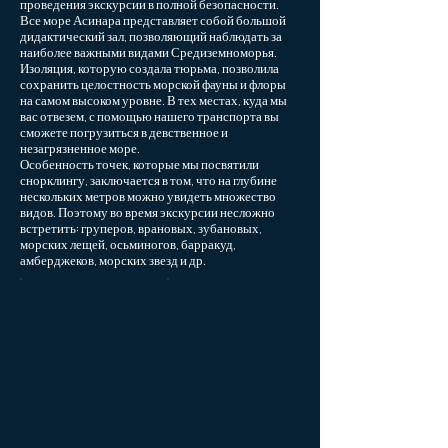
проведения экскурсии в полной безопасности.
Все море Асинара представляет собой большой
дидактический зал, позволяющий наблюдать за
наиболее важными видами Средиземноморья.
Изоляция, которую создала тюрьма, позволила
сохранить целостность морской фауны и флоры
на самом высоком уровне. В тех местах, куда мы
вас отвезем, с помощью нашего транспорта вы
сможете погрузиться в девственное и
незагрязненное море.
Особенность точек, которые мы посвятили
снорклингу, заключается в том, что на глубине
нескольких метров можно увидеть множество
видов. Поэтому во время экскурсии несложно
встретить: груперов, врановых, зубановых,
морских лещей, осьминогов, барракуд,
амберджеков, морских звезд и др.
Show More