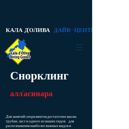
КАЛА Д'ОЛИВА
ДАЙВ-ЦЕНТР
Снорклинг
алл'асинара
Для занятий снорклингом достаточно маски,
трубки, ласт и одного из наших гидов.
для
распознавания наиболее важных видов и