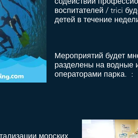
содействии професси
воспитателей / trici б
детей в течение недел
Мероприятий будет мно
разделены на водные 
операторами парка.
:
итализации морских