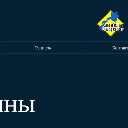
Туннель
Контак
ины