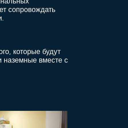
ональных
удет сопровождать
и.
го, которые будут
и наземные вместе с