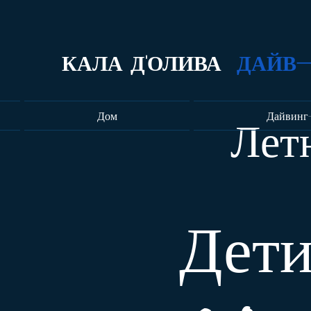
КАЛА Д'ОЛИВА
ДАЙВ-
Дом
Дайвинг
Лет
Дети