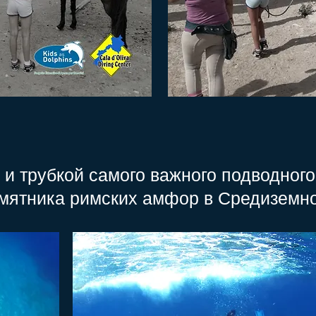
и трубкой самого важного подводного
амятника римских амфор в Средиземн