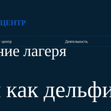
ЦЕНТР
-центр
Деятельность
ние лагеря
 как дельф