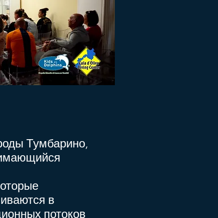
роды Тумбарино,
нимающийся
которые
ливаются в
ционных потоков