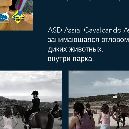
ASD Assial Cavalcando A
занимающаяся отловом
диких животных.
внутри парка.