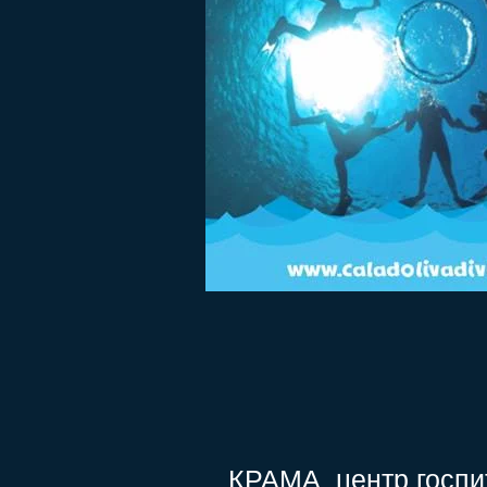
КРАМА
центр госп