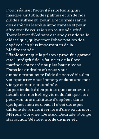
Pour réaliser l'activité snorkeling, un
masque, un tuba, des palmes et un de nos
guides suffisent
pour la reconnaissance
des espèces les plus importantes et pour
affronter l'excursion en toute sécurité.
Toute la mer d'Asinara est une grande salle
didactique, qui permet l'observation des
espèces les plus importantes de la
Méditerranée.
L'isolement que la prison a produit a garanti
que l'intégrité de la faune et de la flore
marines est restée au plus haut niveau.
Dans les endroits où nous vous
emmènerons, avec l'aide de nos véhicules,
vous pourrez vous immerger dans une mer
vierge et non contaminée.
La particularité des points que nous avons
dédiés au snorkeling vient du fait que l'on
peut voir une multitude d'espèces dans
quelques mètres d'eau. Il n'est donc pas
difficile de rencontrer lors d'une excursion :
Mérous, Corvine, Dentex, Daurade, Poulpe,
Barracuda, Sériole, Étoile de mer etc.