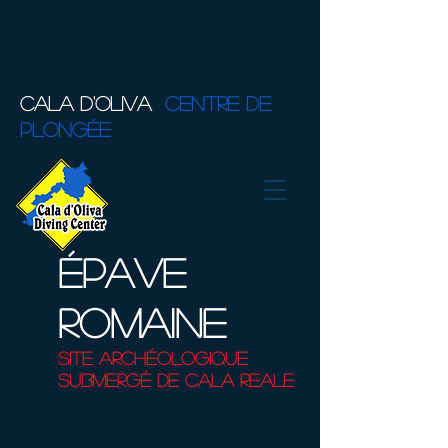
CALA D'OLIVA
CENTRE DE
PLONGÉE
Épave
romaine
Site archéologique
submergé de Cala Reale