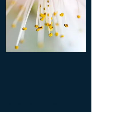
Je suis un titre.
Cliquez ici pour
m'éditer
Je suis un paragraphe. Cliquez ici pour ajouter
votre propre texte et me modifier. ​
C'est facile. Cliquez simplement sur "Modifier le
texte" ou double-cliquez sur moi pour ajouter
votre propre contenu et apporter des
modifications à la police. N'hésitez pas à me