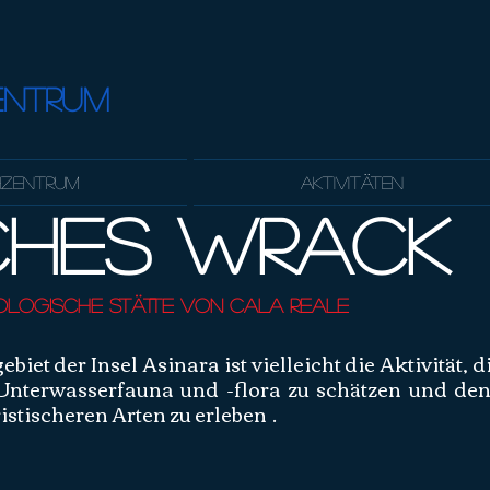
ENTRUM
hzentrum
Aktivitäten
ches Wrack
logische Stätte von Cala Reale
et der Insel Asinara ist vielleicht die Aktivität, 
er Unterwasserfauna und -flora zu schätzen und d
stischeren Arten zu erleben
.