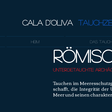
CALA D'OLIVA
TAUCHZ
Heim
Das Tauc
Römis
Untergetauchte archäo
Tauchen im Meeresschutzgebi
schafft, die Integrität d
Meer und seinen charakteri